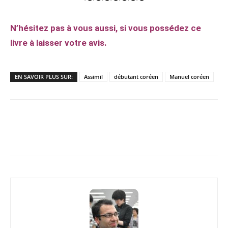
〜〜〜〜〜〜〜
N’hésitez pas à vous aussi, si vous possédez ce
livre à laisser votre avis.
EN SAVOIR PLUS SUR:
Assimil
débutant coréen
Manuel coréen
Copy URL
Facebook
X
Pi