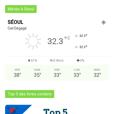
Météo à Séoul
SÉOUL
Ciel Dégagé
°
32.3
°
C
32.3
°
32.3
61%
0.9m/s
0%
VEN
SAM
DIM
LUN
MAR
38
°
35
°
33
°
33
°
32
°
Top 5 des livres coréens