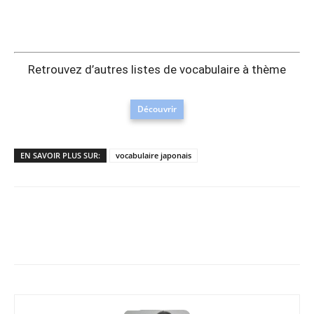
Retrouvez d’autres listes de vocabulaire à thème
Découvrir
EN SAVOIR PLUS SUR:
vocabulaire japonais
Copy URL
Facebook
X
Pi