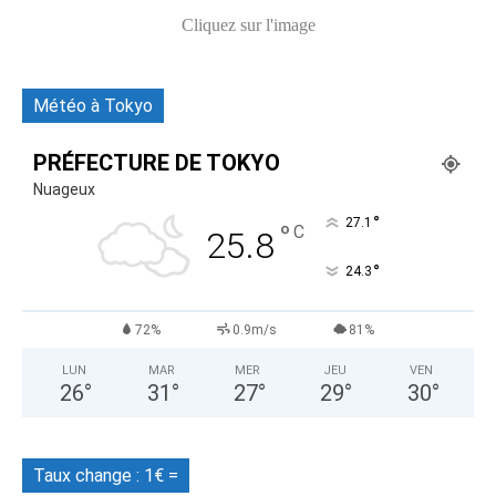
Cliquez sur l'image
Météo à Tokyo
PRÉFECTURE DE TOKYO
Nuageux
°
27.1
°
C
25.8
°
24.3
72%
0.9m/s
81%
LUN
MAR
MER
JEU
VEN
26
°
31
°
27
°
29
°
30
°
Taux change : 1€ =