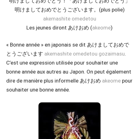
明けましておめでとう！「あけましておめでとう」
明けましておめでとうございます。(plus polie)
akemashite omedetou
Les jeunes diront あけおめ (
akeome
)
« Bonne année » en japonais se dit あけましておめで
とうございます
akemashite omedetou gozaimasu
.
C’est une expression utilisée pour souhaiter une
bonne année aux autres au Japon. On peut également
dire de manière plus informelle あけおめ
akeome
pour
souhaiter une bonne année.