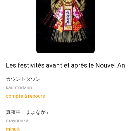
Les festivités avant et après le Nouvel An
カウントダウン
kauntodaun
compte à rebours
真夜中「まよなか」
mayonaka
minuit