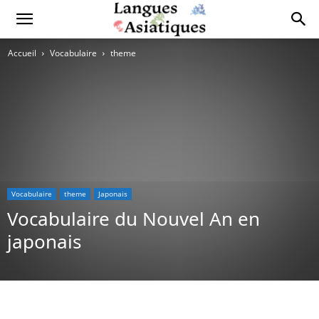
Accueil
Vocabulaire
theme
Vocabulaire
theme
Japonais
Vocabulaire du Nouvel An en
japonais
Copy URL
Facebook
X
Pi