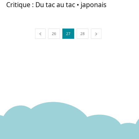
Critique : Du tac au tac • japonais
26
27
28