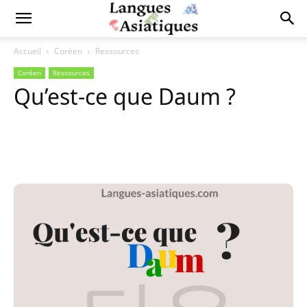
Accueil
Coréen
Ressources
Coréen
Ressources
Qu’est-ce que Daum ?
Copy URL
Facebook
X
Pi