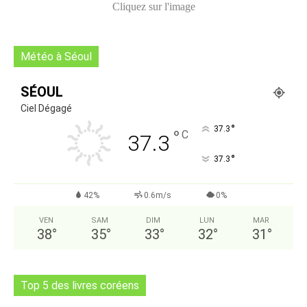
Cliquez sur l'image
Météo à Séoul
SÉOUL
Ciel Dégagé
°
37.3
°
C
37.3
°
37.3
42%
0.6m/s
0%
VEN
SAM
DIM
LUN
MAR
38
°
35
°
33
°
32
°
31
°
Top 5 des livres coréens