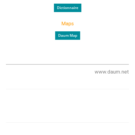
Dictionnaire
Maps
Daum Map
www.daum.net
Copy URL
Facebook
X
Pi