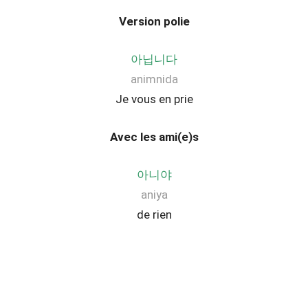
Version polie
아닙니다
animnida
Je vous en prie
Avec les ami(e)s
아니야
aniya
de rien