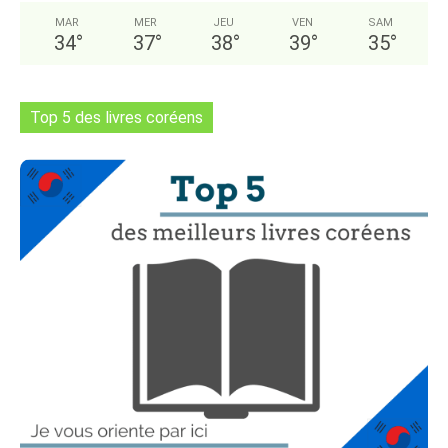
MAR
MER
JEU
VEN
SAM
34
°
37
°
38
°
39
°
35
°
Top 5 des livres coréens