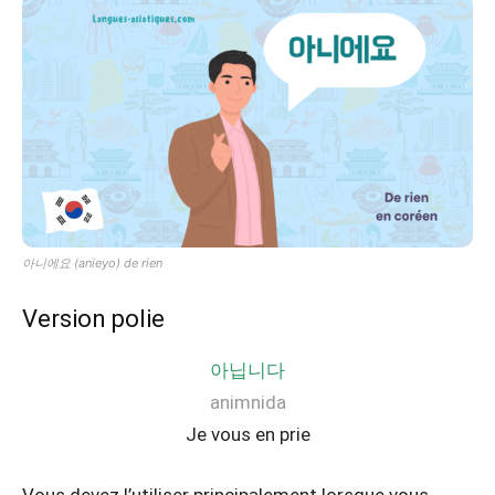
아니에요 (anieyo) de rien
Version polie
아닙니다
animnida
Je vous en prie
Vous devez l’utiliser principalement lorsque vous