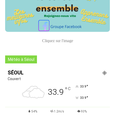
Cliquez sur l'image
Météo à Séoul
SÉOUL
Couvert
°
33.9
°
C
33.9
°
33.9
54%
1.2m/s
93%