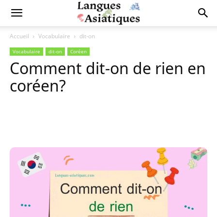
Accueil
Vocabulaire
dit-on
Vocabulaire
dit-on
Coréen
Comment dit-on de rien en
coréen?
Copy URL
Facebook
X
Pi