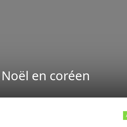
 Noël en coréen
X
Pinterest
ReddIt
Naver