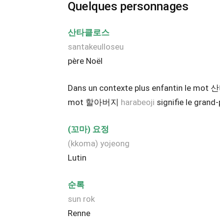
Quelques personnages
산타클로스
santakeulloseu
père Noël
Dans un contexte plus enfantin le 
mot 할아버지
harabeoji
signifie le grand-
(꼬마) 요정
(kkoma) yojeong
Lutin
순록
sun rok
Renne