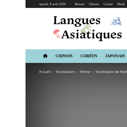
samedi, 8 août 2026
Birman
Chinois
Coréen
Hindi
Langues
Asiatiques
CHINOIS
CORÉEN
JAPONAIS
Accueil
Vocabulaire
theme
Vocabulaire de Noë