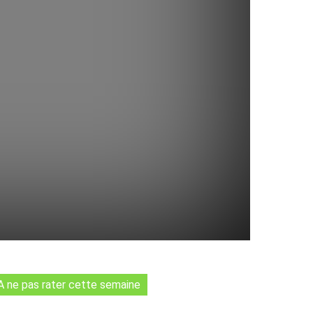
A ne pas rater cette semaine
Tumblr
WhatsApp
Viber
LINE