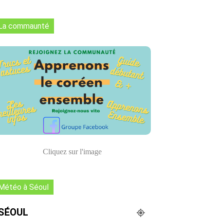
La commaunté
Cliquez sur l'image
Météo à Séoul
SÉOUL