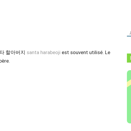
mot 산타 할아버지
santa harabeoji
est souvent utilisé. Le
père.