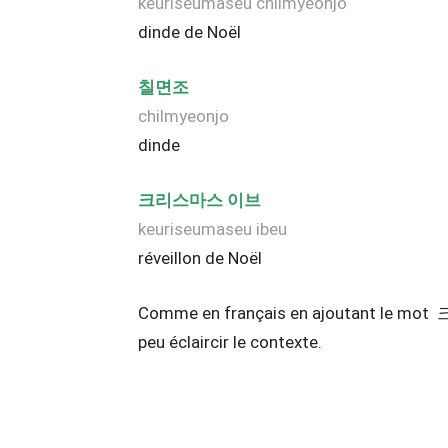
keuriseumaseu chilmyeonjo
dinde de Noël
칠면조
chilmyeonjo
dinde
크리스마스 이브
keuriseumaseu ibeu
réveillon de Noël
Comme en français en ajoutant le 
peu éclaircir le contexte.