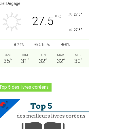
Ciel Dégagé
°
27.5
°
C
27.5
°
27.5
74%
2.1m/s
0%
SAM
DIM
LUN
MAR
MER
35
°
31
°
32
°
32
°
30
°
Top 5 des livres coréens