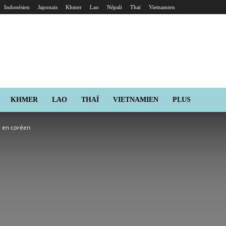
Indonésien
Japonais
Khmer
Lao
Népali
Thaï
Vietnamien
KHMER
LAO
THAÏ
VIETNAMIEN
PLUS
l en coréen