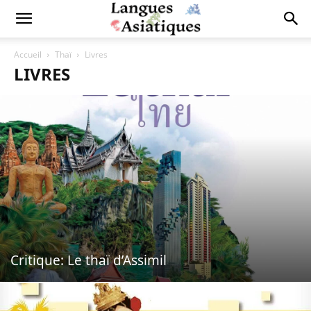
Accueil
Thaï
Livres
LIVRES
Critique: Le thaï d’Assimil