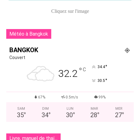
Cliquez sur l'image
Météo à Bangkok
BANGKOK
Couvert
°
34.4
°
C
32.2
°
30.5
67%
0.5m/s
99%
SAM
DIM
LUN
MAR
MER
35
°
34
°
30
°
28
°
27
°
Livre, manuel de thaï...