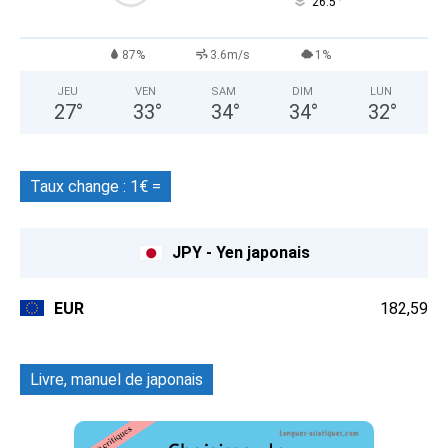
°
26.5
87%
3.6m/s
1%
JEU
VEN
SAM
DIM
LUN
27
°
33
°
34
°
34
°
32
°
Taux change : 1€ =
JPY - Yen japonais
EUR
182,59
Livre, manuel de japonais