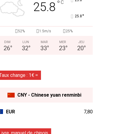
°
°
C
25.8
°
25.8
52%
1.5m/s
25%
DIM
LUN
MAR
MER
JEU
26
°
32
°
33
°
23
°
20
°
Taux change : 1€ =
CNY - Chinese yuan renminbi
EUR
7,80
Livre, manuel de chinois