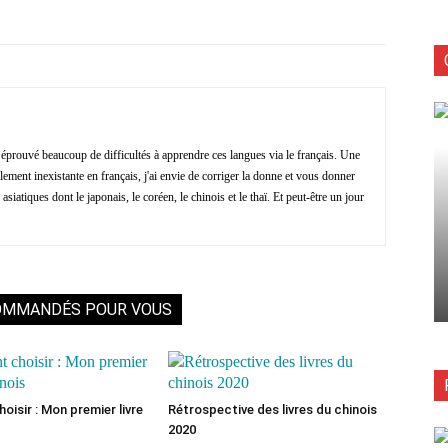
Facebook
X
Pinterest
ReddIt
N
i éprouvé beaucoup de difficultés à apprendre ces langues via le français. Une
ment inexistante en français, j'ai envie de corriger la donne et vous donner
asiatiques dont le japonais, le coréen, le chinois et le thaï. Et peut-être un jour
OMMANDÉS POUR VOUS
isir : Mon premier livre
Rétrospective des livres du chinois
2020