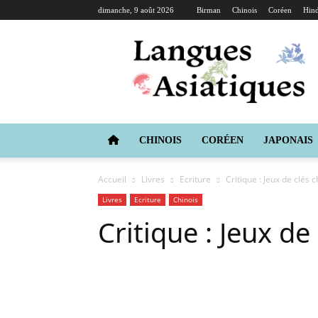
dimanche, 9 août 2026
Birman
Chinois
Coréen
Hind
Langues
Asiatiques
CHINOIS
CORÉEN
JAPONAIS
Accueil
Livres
Ecriture
Critique : Jeux de clés c
Livres
Ecriture
Chinois
Critique : Jeux de
Copy URL
Facebook