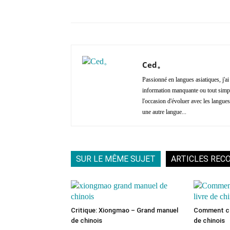
Copy URL
Partager
Ced。
Passionné en langues asiatiques, j'a
information manquante ou tout simple
l'occasion d'évoluer avec les langues 
une autre langue...
SUR LE MÊME SUJET
ARTICLES REC
Critique: Xiongmao – Grand manuel
Comment cho
de chinois
de chinois