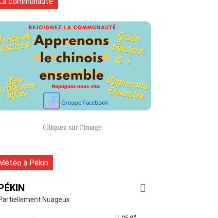
La communauté
Cliquez sur l'image
Météo à Pékin
PÉKIN
Partiellement Nuageux
25.8