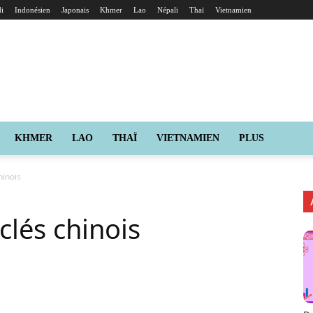
i
Indonésien
Japonais
Khmer
Lao
Népali
Thaï
Vietnamien
KHMER
LAO
THAÏ
VIETNAMIEN
PLUS
hinois
 clés chinois
X
Pinterest
ReddIt
Naver
Tumblr