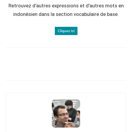
Retrouvez d’autres expressions et d’autres mots en
indonésien dans la section vocabulaire de base.
Cliquez ici
Copy URL
Facebook
X
Pi