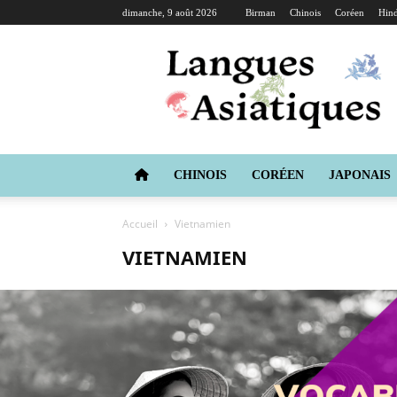
dimanche, 9 août 2026
Birman
Chinois
Coréen
Hind
Langues
Asiatiques
CHINOIS
CORÉEN
JAPONAIS
Accueil
Vietnamien
VIETNAMIEN