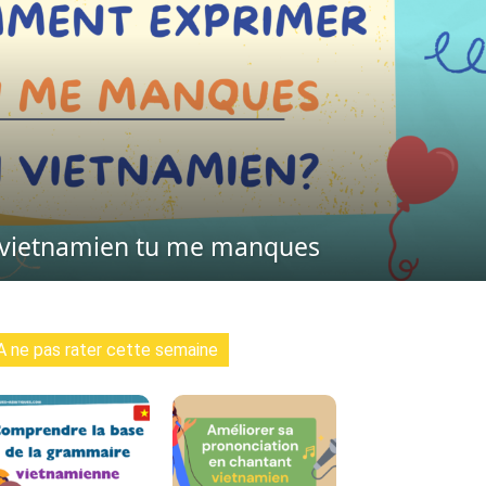
vietnamien tu me manques
A ne pas rater cette semaine