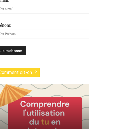
mail:
rénom:
Comment dit-on...?