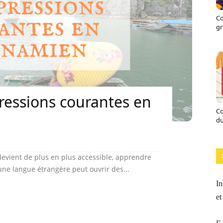
Co
gr
ressions courantes en
Co
du
devient de plus en plus accessible, apprendre
ne langue étrangère peut ouvrir des...
In
et