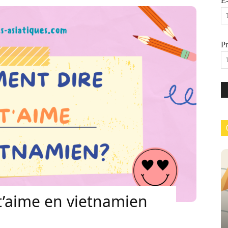
E-
P
t’aime en vietnamien