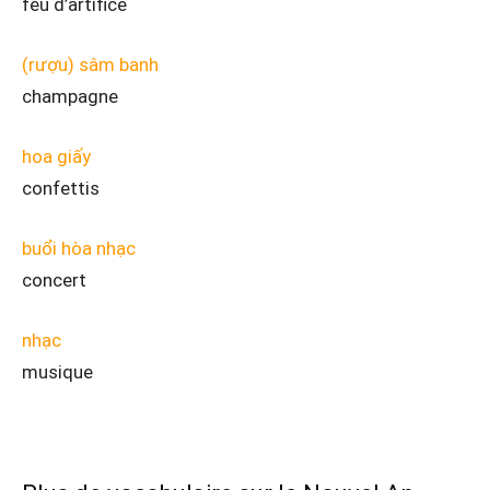
feu d’artifice
(rượu) sâm banh
champagne
hoa giấy
confettis
buổi hòa nhạc
concert
nhạc
musique