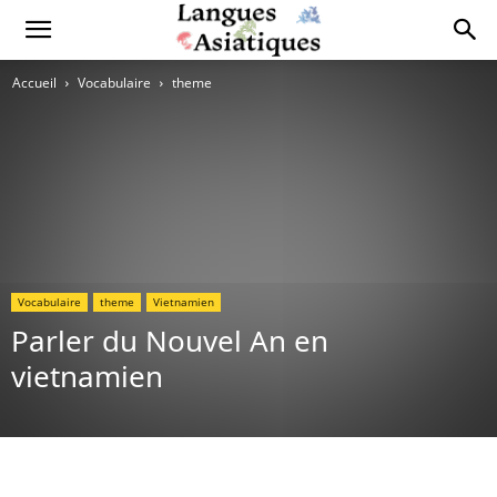
Accueil
Vocabulaire
theme
Vocabulaire
theme
Vietnamien
Parler du Nouvel An en
vietnamien
Copy URL
Facebook
X
Pi