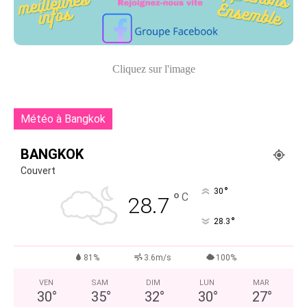
Cliquez sur l'image
Météo à Bangkok
BANGKOK
Couvert
°
30
°
C
28.7
°
28.3
81%
3.6m/s
100%
VEN
SAM
DIM
LUN
MAR
30
°
35
°
32
°
30
°
27
°