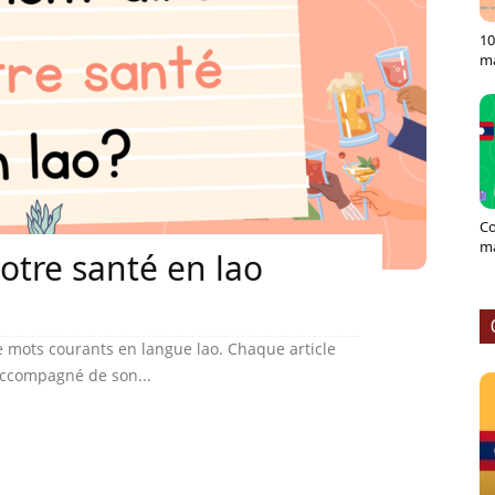
10
ma
Co
ma
otre santé en lao
 mots courants en langue lao. Chaque article
accompagné de son...