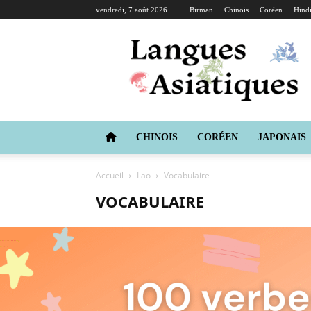
vendredi, 7 août 2026
Birman
Chinois
Coréen
Hind
Langues
Asiatiques
CHINOIS
CORÉEN
JAPONAIS
Accueil
Lao
Vocabulaire
VOCABULAIRE