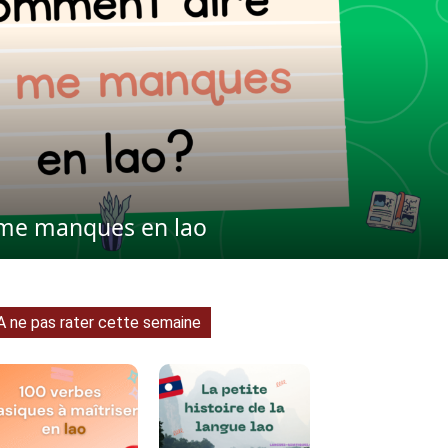
me manques en lao
A ne pas rater cette semaine