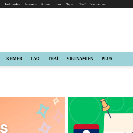
i
Indonésien
Japonais
Khmer
Lao
Népali
Thaï
Vietnamien
KHMER
LAO
THAÏ
VIETNAMIEN
PLUS