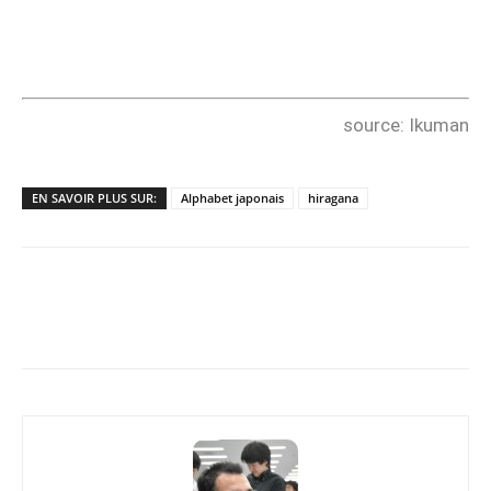
source: Ikuman
EN SAVOIR PLUS SUR:
Alphabet japonais
hiragana
Copy URL
Facebook
X
Pi