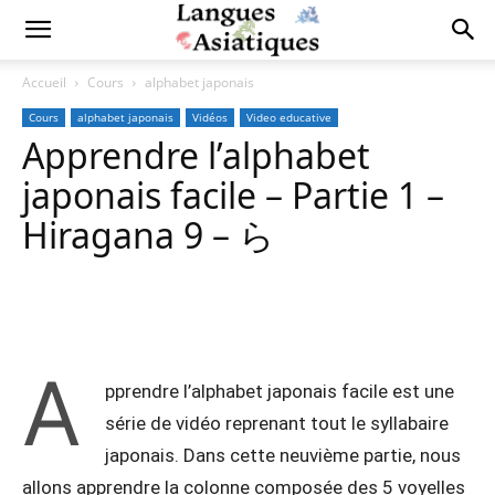
Accueil
Cours
alphabet japonais
Cours
alphabet japonais
Vidéos
Video educative
Apprendre l’alphabet
japonais facile – Partie 1 –
Hiragana 9 – ら
Copy URL
Facebook
X
Pi
A
pprendre l’alphabet japonais facile est une
série de vidéo reprenant tout le syllabaire
japonais. Dans cette neuvième partie, nous
allons apprendre la colonne composée des 5 voyelles