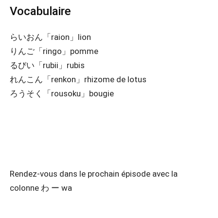
Vocabulaire
らいおん「raion」lion
りんご「ringo」pomme
るびい「rubii」rubis
れんこん「renkon」rhizome de lotus
ろうそく「rousoku」bougie
Rendez-vous dans le prochain épisode avec la
colonne わ ー wa