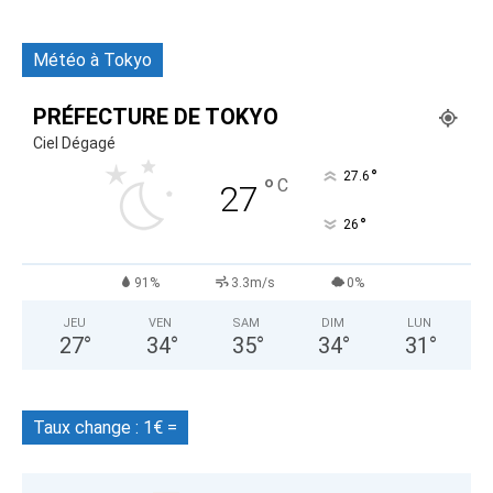
Météo à Tokyo
PRÉFECTURE DE TOKYO
Ciel Dégagé
°
27.6
°
C
27
°
26
91%
3.3m/s
0%
JEU
VEN
SAM
DIM
LUN
27
°
34
°
35
°
34
°
31
°
Taux change : 1€ =