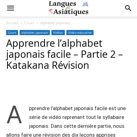
Accueil
Cours
alphabet japonais
Cours
alphabet japonais
Vidéos
Video educative
Apprendre l’alphabet
japonais facile – Partie 2 –
Katakana Révision
Copy URL
Facebook
X
Pi
A
pprendre l’alphabet japonais facile est une
série de vidéo reprenant tout le syllabaire
japonais. Dans cette dernière partie, nous
allons faire une révision des dix leçons apprises