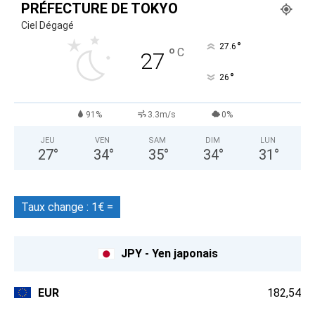
PRÉFECTURE DE TOKYO
Ciel Dégagé
°
27.6
°
C
27
°
26
91%
3.3m/s
0%
JEU
VEN
SAM
DIM
LUN
27
°
34
°
35
°
34
°
31
°
Taux change : 1€ =
JPY - Yen japonais
EUR
182,54