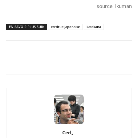
source: Ikuman
EN SAVOIR PLUS SUR:
ecrtirue japonaise
katakana
Copy URL
Facebook
X
Pi
Ced。