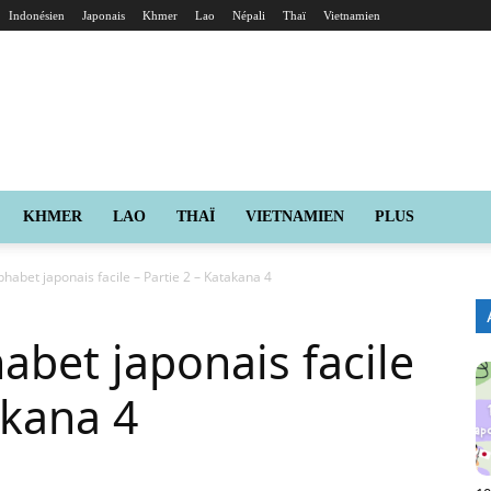
Indonésien
Japonais
Khmer
Lao
Népali
Thaï
Vietnamien
KHMER
LAO
THAÏ
VIETNAMIEN
PLUS
phabet japonais facile – Partie 2 – Katakana 4
abet japonais facile
akana 4