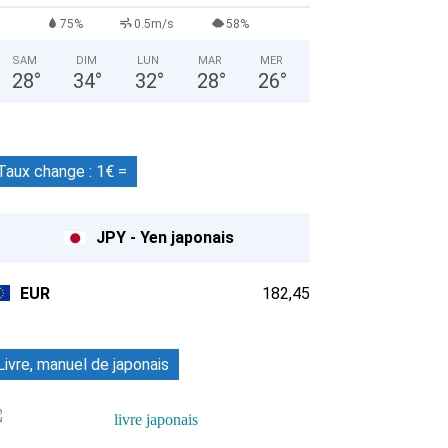
75%
0.5m/s
58%
SAM
DIM
LUN
MAR
MER
28
°
34
°
32
°
28
°
26
°
Taux change : 1€ =
JPY - Yen japonais
EUR
182,45
Livre, manuel de japonais