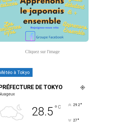
Naver
Tumblr
WhatsApp
Vib
Cliquez sur l'image
Météo à Tokyo
PRÉFECTURE DE TOKYO
Nuageux
°
29.2
°
C
28.5
°
27