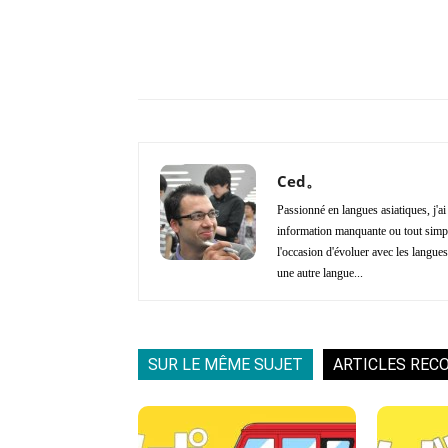
Copy URL
Partager
Ced。
Passionné en langues asiatiques, j'a
information manquante ou tout simple
l'occasion d'évoluer avec les langues 
une autre langue...
SUR LE MÊME SUJET
ARTICLES REC