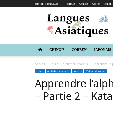
samedi, 8 août 2026
Birman
Chinois
Coréen
Hindi
Langues
Asiatiques
CHINOIS
CORÉEN
JAPONAIS
Accueil
Cours
alphabet japonais
Apprendre l’al
Cours
alphabet japonais
Vidéos
Video educative
Apprendre l’alph
– Partie 2 – Kat