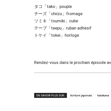
タコ「tako」pouple
チーズ「chiizu」fromage
ツミキ「tsumiki」cube
テープ「teepu」ruban adhésif
トケイ「tokei」horloge
Rendez-vous dans le prochain épisode av
EN SAVOIR PLUS SUR:
écriture japonais
katakana