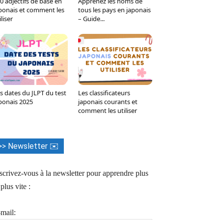
0 adjectifs de base en
Apprenez les noms de
Tumblr
WhatsApp
Viber
LINE
ponais et comment les
tous les pays en japonais
iliser
– Guide...
s dates du JLPT du test
Les classificateurs
ponais 2025
japonais courants et
comment les utiliser
>> Newsletter ✉️
scrivez-vous à la newsletter pour apprendre plus
 plus vite :
mail: