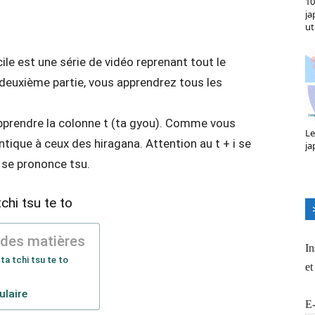
10
X
Pinterest
ReddIt
Naver
ja
ut
ile est une série de vidéo reprenant tout le
 deuxième partie, vous apprendrez tous les
apprendre la colonne t (ta gyou). Comme vous
Le
ntique à ceux des hiragana. Attention au t + i se
ja
u se prononce tsu.
tchi tsu te to
 des matières
In
ta tchi tsu te to
et
laire
E-