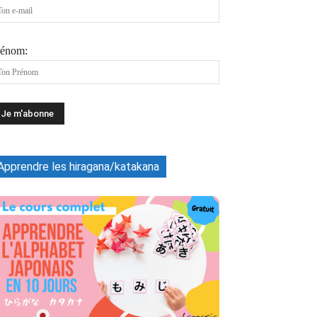
rénom:
Apprendre les hiragana/katakana