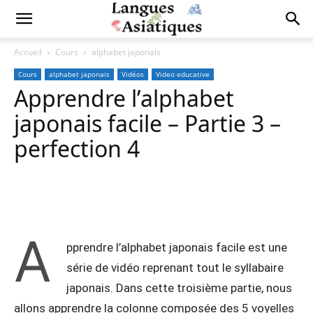
Accueil
Cours
alphabet japonais
Cours
alphabet japonais
Vidéos
Video educative
Apprendre l’alphabet
japonais facile – Partie 3 –
perfection 4
Copy URL
Facebook
X
Pi
A
pprendre l’alphabet japonais facile est une
série de vidéo reprenant tout le syllabaire
japonais. Dans cette troisième partie, nous
allons apprendre la colonne composée des 5 voyelles