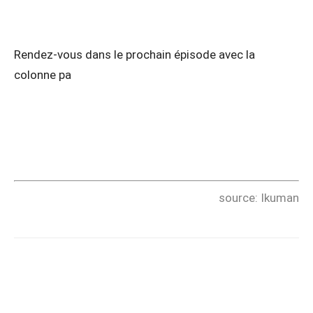
Rendez-vous dans le prochain épisode avec la
colonne pa
source: Ikuman
Copy URL
Facebook
X
Pi