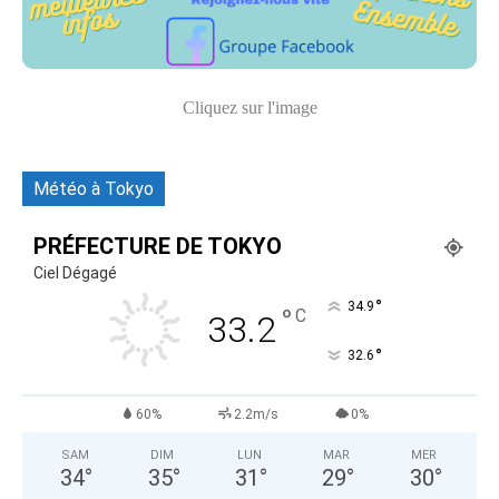
Cliquez sur l'image
Météo à Tokyo
PRÉFECTURE DE TOKYO
Ciel Dégagé
°
34.9
°
C
33.2
°
32.6
60%
2.2m/s
0%
SAM
DIM
LUN
MAR
MER
34
°
35
°
31
°
29
°
30
°