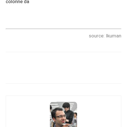
colonne da
source: Ikuman
Copy URL
Facebook
X
Pi