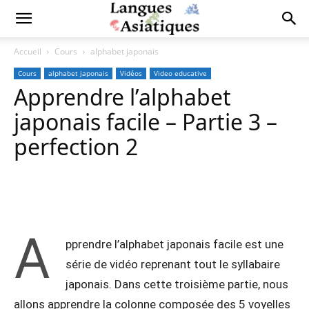
Accueil
Cours
alphabet japonais
Cours
alphabet japonais
Vidéos
Video educative
Apprendre l’alphabet
japonais facile – Partie 3 –
perfection 2
Copy URL
Facebook
X
Pi
A
pprendre l’alphabet japonais facile est une
série de vidéo reprenant tout le syllabaire
japonais. Dans cette troisième partie, nous
allons apprendre la colonne composée des 5 voyelles