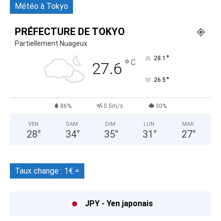
Météo à Tokyo
PRÉFECTURE DE TOKYO
Partiellement Nuageux
°
28.1
°
C
27.6
°
26.5
86%
0.5m/s
30%
VEN
SAM
DIM
LUN
MAR
28
°
34
°
35
°
31
°
27
°
Taux change : 1€ =
JPY - Yen japonais