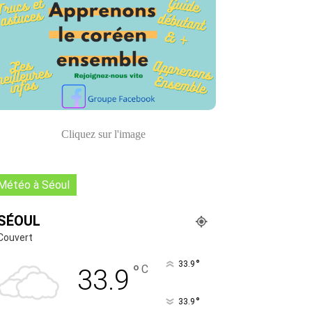
Cliquez sur l'image
Météo à Séoul
SÉOUL
Couvert
°
33.9
°
C
33.9
°
33.9