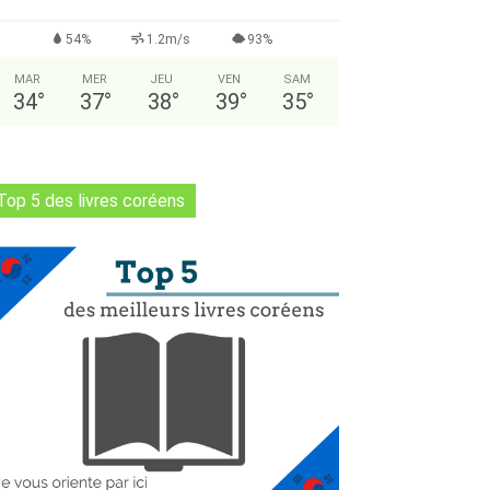
54%
1.2m/s
93%
MAR
MER
JEU
VEN
SAM
34
°
37
°
38
°
39
°
35
°
Top 5 des livres coréens