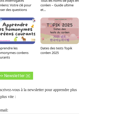
ts interrogatifs
Tous les noms de pays en
Tumblr
WhatsApp
Viber
LINE
réens: Votre clé pour
coréen – Guide ultime
ser des questions
et...
prendre les
Dates des tests Topik
omonymes coréens
coréen 2025
urants
>> Newsletter ✉️
scrivez-vous à la newsletter pour apprendre plus
 plus vite :
mail: