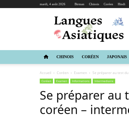
mardi, 4 août 2026
Birman
Chinois
Coréen
Hindi
Langues
Asiatiques
CHINOIS
CORÉEN
JAPONAIS
Accueil
Coréen
Examen
Se préparer au test du 
Coréen
Examen
Informations
Intermediaire
Se préparer au t
coréen – interm