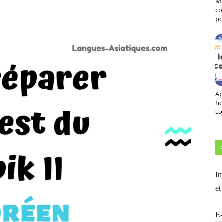
Mo
X
Pinterest
ReddIt
Naver
co
po
Ap
h
co
In
et
E-