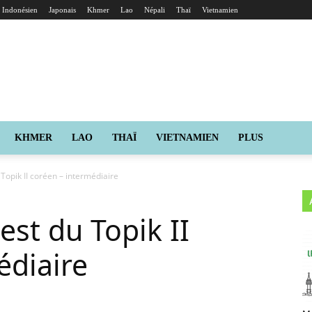
Indonésien
Japonais
Khmer
Lao
Népali
Thaï
Vietnamien
KHMER
LAO
THAÏ
VIETNAMIEN
PLUS
Topik II coréen – intermédiaire
est du Topik II
édiaire