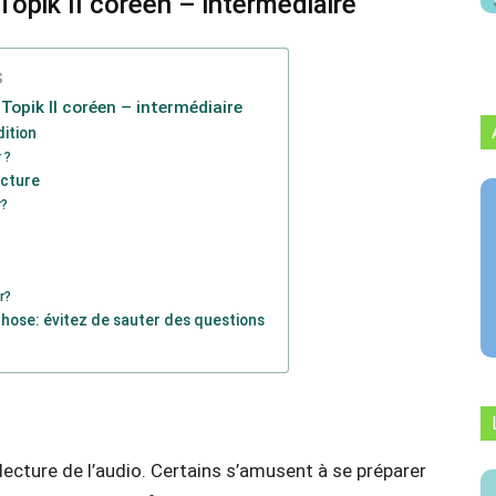
Topik II coréen – intermédiaire
s
Topik II coréen – intermédiaire
ition
 ?
ecture
r?
r?
hose: évitez de sauter des questions
ecture de l’audio. Certains s’amusent à se préparer