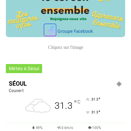
Cliquez sur l'image
Météo à Séoul
SÉOUL
Couvert
°
31.3
°
C
31.3
°
31.3
49%
0.6m/s
100%