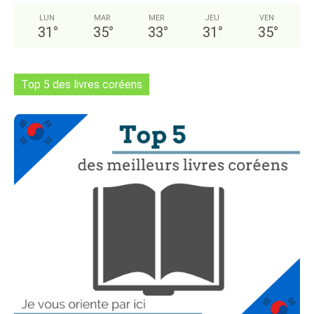
LUN
MAR
MER
JEU
VEN
31
°
35
°
33
°
31
°
35
°
Top 5 des livres coréens