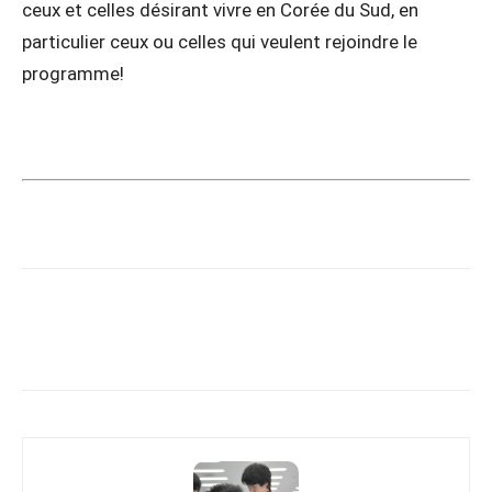
ceux et celles désirant vivre en Corée du Sud, en
particulier ceux ou celles qui veulent rejoindre le
programme!
Copy URL
Facebook
X
Pi