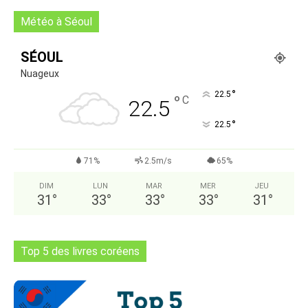
Météo à Séoul
SÉOUL
Nuageux
°
22.5
°
C
22.5
°
22.5
71%
2.5m/s
65%
DIM
LUN
MAR
MER
JEU
31
°
33
°
33
°
33
°
31
°
Top 5 des livres coréens