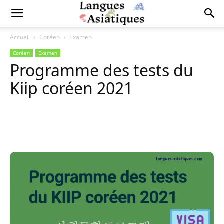
Accueil
Coréen
Examen
Coréen
Examen
Programme des tests du
Kiip coréen 2021
Copy URL
Facebook
X
Pi