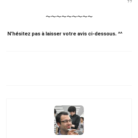
〜〜〜〜〜〜〜〜〜
N’hésitez pas à laisser votre avis ci-dessous. ^^
Copy URL
Facebook
X
Pi