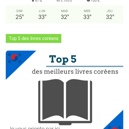
67%
3.1m/s
100%
DIM
LUN
MAR
MER
JEU
25
°
33
°
32
°
33
°
32
°
Top 5 des livres coréens