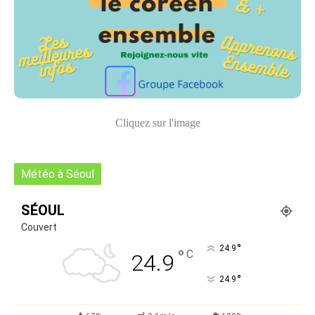
Cliquez sur l'image
Météo à Séoul
SÉOUL
Couvert
°
24.9
°
C
24.9
°
24.9