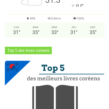
31.3
°
31.3
49%
0.6m/s
100%
LUN
MAR
MER
JEU
VEN
31
°
35
°
33
°
31
°
35
°
Top 5 des livres coréens