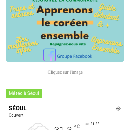
Cliquez sur l'image
Météo à Séoul
SÉOUL
Couvert
°
31.3
°
C