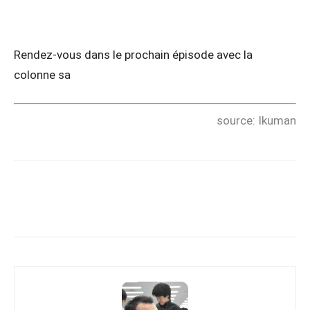
Rendez-vous dans le prochain épisode avec la
colonne sa
source: Ikuman
Copy URL
Facebook
X
Pi