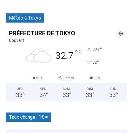
Météo à Tokyo
PRÉFECTURE DE TOKYO
Couvert
°
33.7
°
C
32.7
°
32
60%
0.5m/s
99%
JEU
VEN
SAM
DIM
LUN
33
°
34
°
33
°
33
°
33
°
Taux change : 1€ =