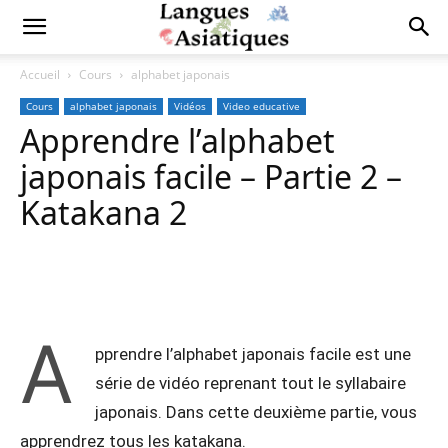
Accueil
Cours
alphabet japonais
Cours
alphabet japonais
Vidéos
Video educative
Apprendre l’alphabet
japonais facile – Partie 2 –
Katakana 2
Copy URL
Facebook
X
Pi
A
pprendre l’alphabet japonais facile est une
série de vidéo reprenant tout le syllabaire
japonais. Dans cette deuxième partie, vous
apprendrez tous les katakana.