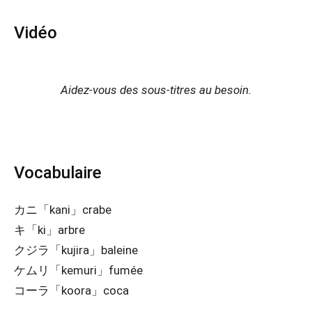
Vidéo
Aidez-vous des sous-titres au besoin.
Vocabulaire
カニ「kani」crabe
キ「ki」arbre
クジラ「kujira」baleine
ケムリ「kemuri」fumée
コーラ「koora」coca