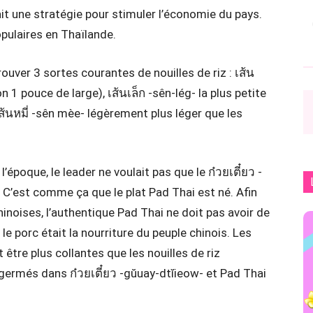
it une stratégie pour stimuler l’économie du pays.
pulaires en Thaïlande.
rouver 3 sortes courantes de nouilles de riz : เส้น
on 1 pouce de large), เส้นเล็ก -sên-lég- la plus petite
เส้นหมี่ -sên mèe- légèrement plus léger que les
’époque, le leader ne voulait pas que le ก๋วยเตี๋ยว -
 C’est comme ça que le plat Pad Thai est né. Afin
hinoises, l’authentique Pad Thai ne doit pas avoir de
e porc était la nourriture du peuple chinois. Les
 être plus collantes que les nouilles de riz
 germés dans ก๋วยเตี๋ยว -gŭuay-dtĭieow- et Pad Thai