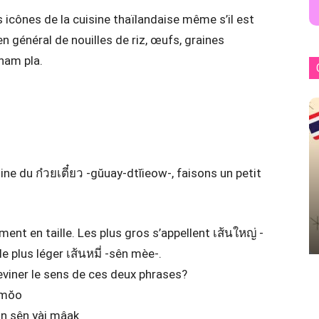
s icônes de la cuisine thaïlandaise même s’il est
n général de nouilles de riz, œufs, graines
nam pla.
ne du ก๋วยเตี๋ยว -gŭuay-dtĭieow-, faisons un petit
ement en taille. Les plus gros s’appellent เส้นใหญ่ -
 le plus léger เส้นหมี่ -sên mèe-.
eviner le sens de ces deux phrases?
 mŏo
án sên yài mâak