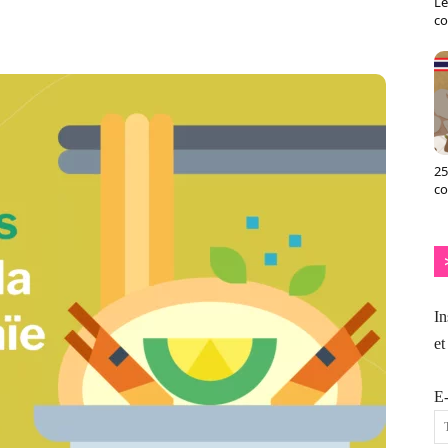
Le
X
Pinterest
ReddIt
Naver
co
25
c
In
et
E-