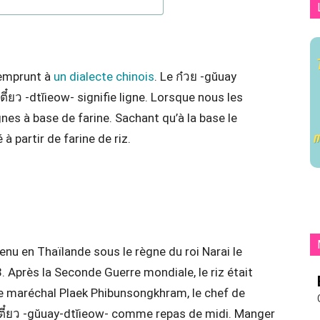
 emprunt à
un dialecte chinois
. Le ก๋วย -gŭuay
 เตี๋ยว -dtĭieow- signifie ligne. Lorsque nous les
nes à base de farine. Sachant qu’à la base le
à partir de farine de riz.
 venu en Thaïlande sous le règne du roi Narai le
 Après la Seconde Guerre mondiale, le riz était
 Le maréchal Plaek Phibunsongkhram, le chef de
เตี๋ยว -gŭuay-dtĭieow- comme repas de midi. Manger