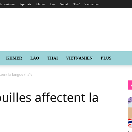
Indonésien
Japonais
Khmer
Lao
Népali
Thaï
Vietnamien
KHMER
LAO
THAÏ
VIETNAMIEN
PLUS
tent la langue thaïe
illes affectent la