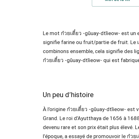
Le mot ก๋วยเตี๋ยว -gŭuay-dtĭieow- est un
signifie farine ou fruit/partie de fruit. Le
combinons ensemble, cela signifie des lig
ก๋วยเตี๋ยว -gŭuay-dtĭieow- qui est fabriqué 
Un peu d’histoire
À l’origine ก๋วยเตี๋ยว -gŭuay-dtĭieow- est
Grand. Le roi d’Ayutthaya de 1656 à 1688.
devenu rare et son prix était plus élevé.
l’époque, a essayé de promouvoir le ก๋วย