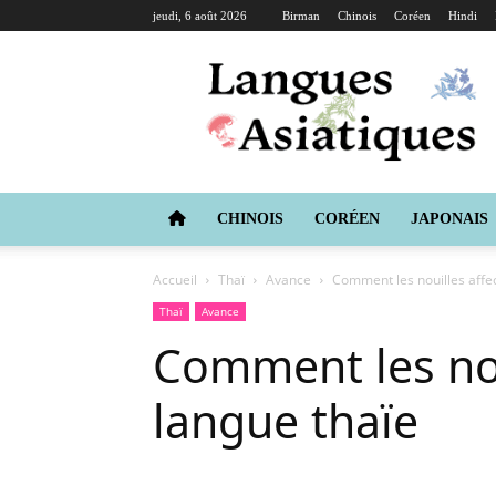
jeudi, 6 août 2026
Birman
Chinois
Coréen
Hindi
Langues
Asiatiques
CHINOIS
CORÉEN
JAPONAIS
Accueil
Thaï
Avance
Comment les nouilles affec
Thaï
Avance
Comment les nou
langue thaïe