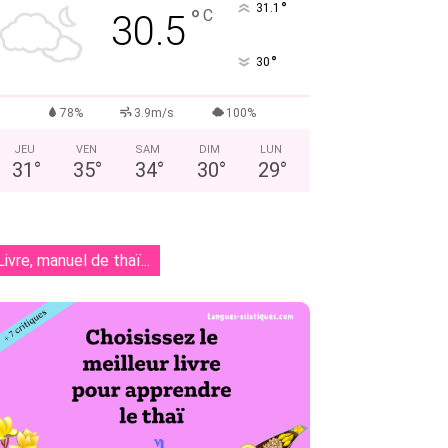
°
31.1
°
C
30.5
°
30
78%
3.9m/s
100%
JEU
VEN
SAM
DIM
LUN
31
°
35
°
34
°
30
°
29
°
Livre, manuel de thaï...