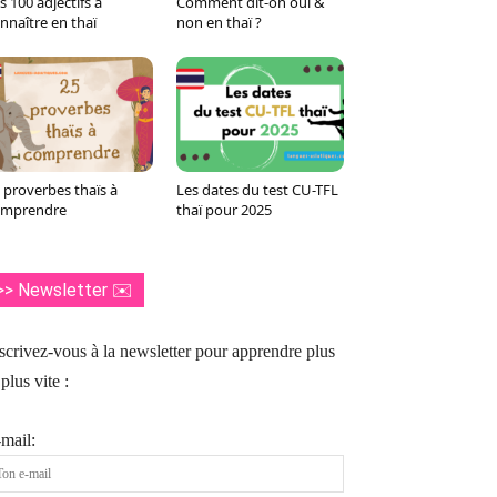
s 100 adjectifs à
Comment dit-on oui &
Tumblr
WhatsApp
Viber
LINE
nnaître en thaï
non en thaï ?
 proverbes thaïs à
Les dates du test CU-TFL
omprendre
thaï pour 2025
>> Newsletter ✉️
scrivez-vous à la newsletter pour apprendre plus
 plus vite :
mail: