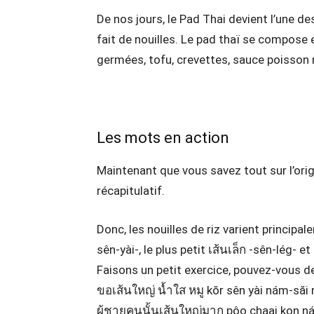
De nos jours, le Pad Thai devient l’une de
fait de nouilles. Le pad thaï se compose e
germées, tofu, crevettes, sauce poisson 
Les mots en action
Maintenant que vous savez tout sur l’origi
récapitulatif.
Donc, les nouilles de riz varient principal
sên-yài-, le plus petit เส้นเล็ก -sên-lég- et
Faisons un petit exercice, pouvez-vous d
ขอเส้นใหญ่ น้ำใส หมู kŏr sên yài nám-săi
ผู้ชายคนนั้นเส้นใหญ่มาก pôo chaai kon n