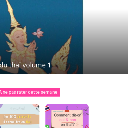
 du thaï volume 1
A ne pas rater cette semaine