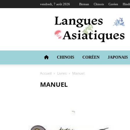
vendredi, 7 août 2026
Birman
Chinois
Coréen
Hind
Langues
Asiatiques
CHINOIS
CORÉEN
JAPONAIS
Accueil
Livres
Manuel
MANUEL