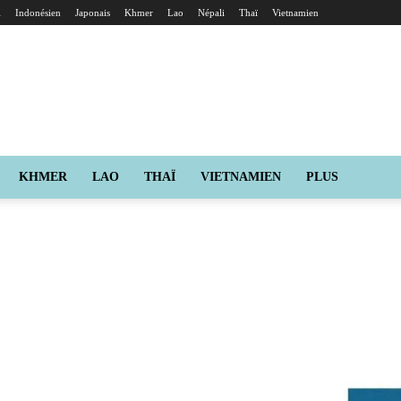
i
Indonésien
Japonais
Khmer
Lao
Népali
Thaï
Vietnamien
KHMER
LAO
THAÏ
VIETNAMIEN
PLUS