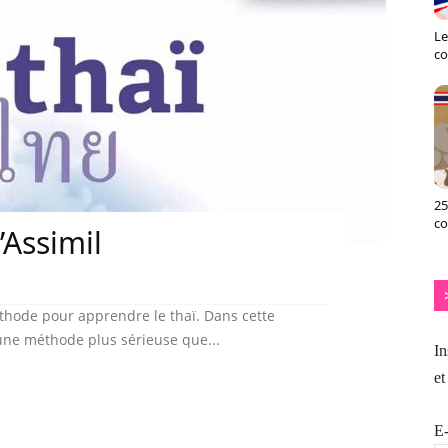
Le
co
25
c
’Assimil
éthode pour apprendre le thaï. Dans cette
 une méthode plus sérieuse que...
In
et
E-