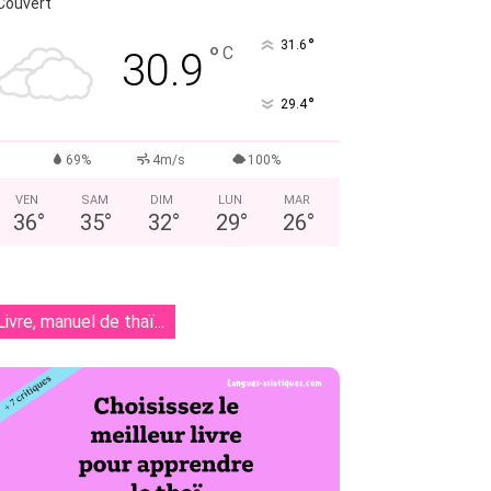
Couvert
°
31.6
°
C
30.9
°
29.4
69%
4m/s
100%
VEN
SAM
DIM
LUN
MAR
36
°
35
°
32
°
29
°
26
°
Livre, manuel de thaï...