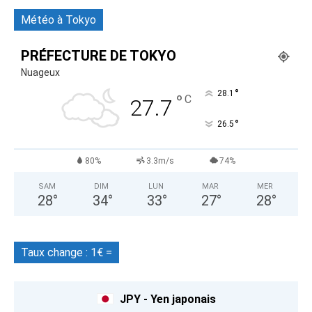
Météo à Tokyo
PRÉFECTURE DE TOKYO
Nuageux
°
28.1
°
C
27.7
°
26.5
80%
3.3m/s
74%
SAM
DIM
LUN
MAR
MER
28
°
34
°
33
°
27
°
28
°
Taux change : 1€ =
JPY - Yen japonais