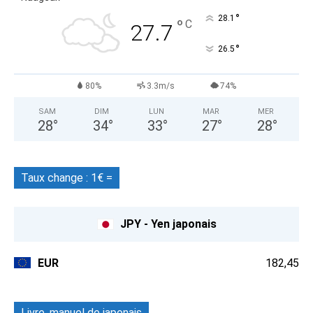
°
28.1
°
C
27.7
°
26.5
80%
3.3m/s
74%
SAM
DIM
LUN
MAR
MER
28
°
34
°
33
°
27
°
28
°
Taux change : 1€ =
JPY - Yen japonais
EUR
182,45
Livre, manuel de japonais