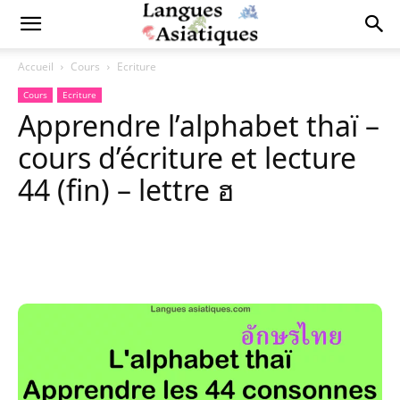
Accueil
Cours
Ecriture
Cours
Ecriture
Apprendre l’alphabet thaï –
cours d’écriture et lecture
44 (fin) – lettre ฮ
Copy URL
Facebook
X
Pi