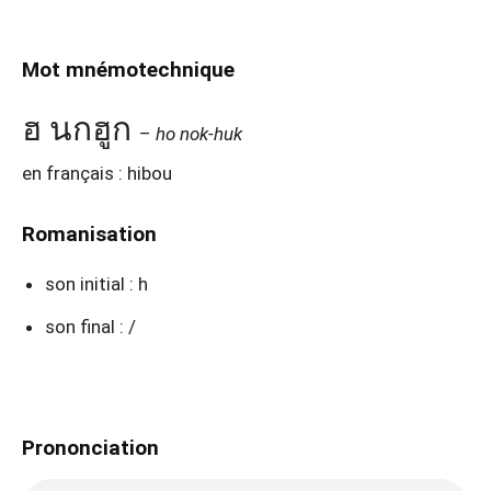
Mot mnémotechnique
ฮ นกฮูก
–
ho nok-huk
en français : hibou
Romanisation
son initial : h
son final : /
Prononciation