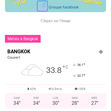
Cliquez sur l'image
Météo à Bangkok
BANGKOK
Couvert
°
36.1
°
C
33.8
°
32.7
63%
0.5m/s
100%
SAM
DIM
LUN
MAR
MER
34
°
34
°
30
°
28
°
27
°