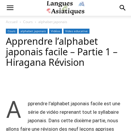
Accueil
Cours
alphabet japonais
Cours
alphabet japonais
Vidéos
Video educative
Apprendre l’alphabet
japonais facile – Partie 1 –
Hiragana Révision
Copy URL
Facebook
X
Pi
A
pprendre l’alphabet japonais facile est une
série de vidéo reprenant tout le syllabaire
japonais. Dans cette dixième partie, nous
allons faire une révision des neuf leçons apprises