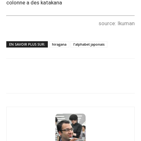
colonne a des katakana
source: Ikuman
EN SAVOIR PLUS SUR:
hiragana
l'alphabet japonais
Copy URL
Facebook
X
Pi