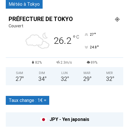
Météo à Tokyo
PRÉFECTURE DE TOKYO
Couvert
°
27
°
C
26.2
°
24.8
82%
2.3m/s
89%
SAM
DIM
LUN
MAR
MER
27
°
34
°
32
°
29
°
32
°
Taux change : 1€ =
JPY - Yen japonais