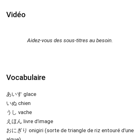
Vidéo
Aidez-vous des sous-titres au besoin.
Vocabulaire
あいす glace
いぬ chien
うし vache
えほん livre d’image
おにぎり onigiri (sorte de triangle de riz entouré d’une
algue)