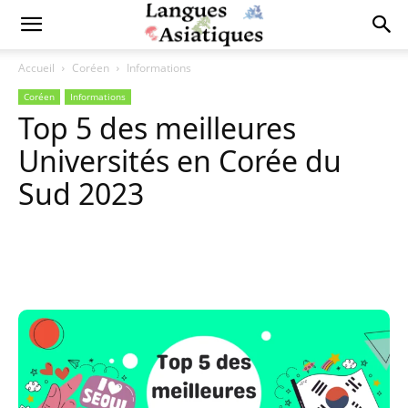
Accueil
Coréen
Informations
Coréen
Informations
Top 5 des meilleures
Universités en Corée du
Sud 2023
Copy URL
Facebook
X
Pi