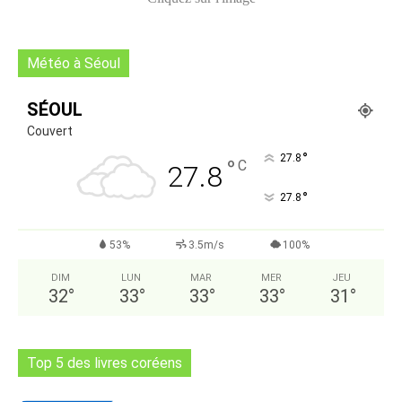
Météo à Séoul
SÉOUL
Couvert
°
27.8
°
C
27.8
°
27.8
53%
3.5m/s
100%
DIM
LUN
MAR
MER
JEU
32
°
33
°
33
°
33
°
31
°
Top 5 des livres coréens