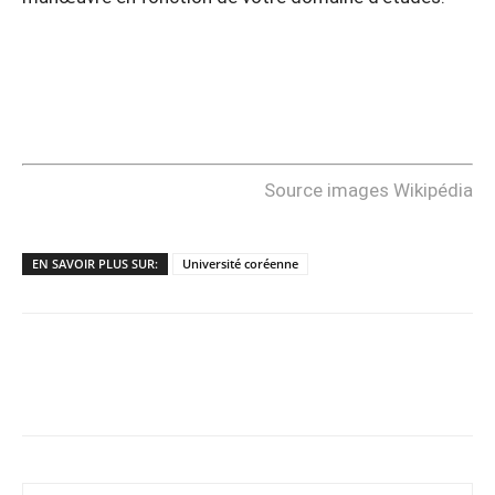
Source images Wikipédia
EN SAVOIR PLUS SUR:
Université coréenne
Copy URL
Facebook
X
Pi