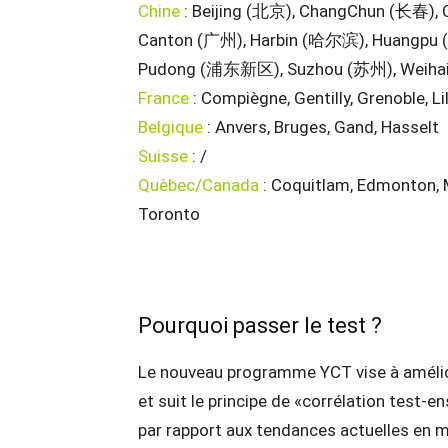
Chine
: Beijing (北京), ChangChun (长春),
Canton (广州), Harbin (哈尔滨), Huangpu
Pudong (浦东新区), Suzhou (苏州), Weihai
France
: Compiègne, Gentilly, Grenoble, Lil
Belgique
: Anvers, Bruges, Gand, Hasselt
Suisse
: /
Quèbec/Canada
: Coquitlam, Edmonton, 
Toronto
Pourquoi passer le test ?
Le nouveau programme YCT vise à amélior
et suit le principe de «corrélation test-
par rapport aux tendances actuelles en m