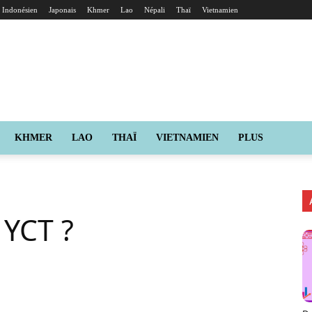
Indonésien
Japonais
Khmer
Lao
Népali
Thaï
Vietnamien
KHMER
LAO
THAÏ
VIETNAMIEN
PLUS
 YCT ?
X
Pinterest
ReddIt
Naver