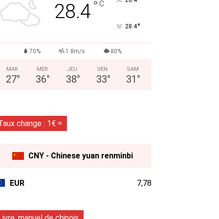
°
°
C
28.4
°
28.4
70%
1.8m/s
80%
MAR
MER
JEU
VEN
SAM
27
°
36
°
38
°
33
°
31
°
Taux change : 1€ =
CNY - Chinese yuan renminbi
EUR
7,78
Livre, manuel de chinois