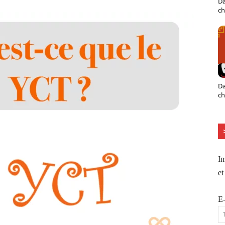
Da
ch
Da
ch
In
et
E-