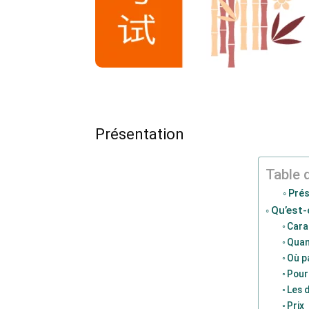
Présentation
Table 
Prés
Qu’est-
Cara
Quan
Où p
Pour
Les 
Prix