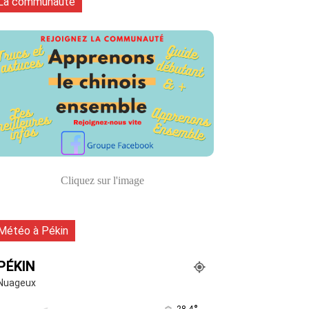
La communauté
Cliquez sur l'image
Météo à Pékin
PÉKIN
Nuageux
28.4