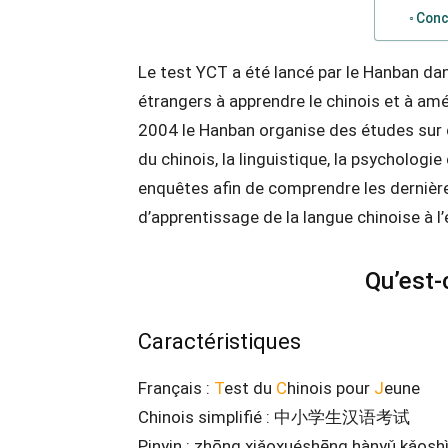
Conc
Le test YCT a été lancé par le Hanban dan
étrangers à apprendre le chinois et à amél
2004 le Hanban organise des études sur d
du chinois, la linguistique, la psychologi
enquêtes afin de comprendre les derniè
d’apprentissage de la langue chinoise à l’
Qu’est-
Caractéristiques
Français :
T
est du
C
hinois pour
J
eune
Chinois simplifié : 中小学生汉语考试
Pinyin : zhōng xiǎoxuéshēng hànyǔ kǎosh