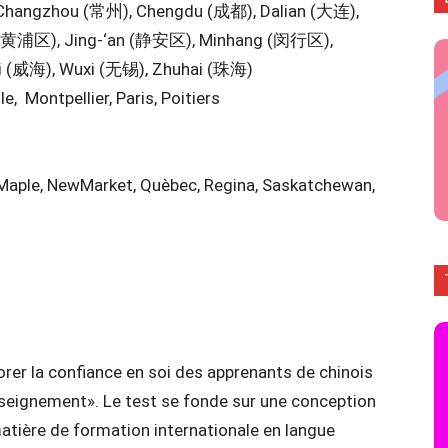
 Changzhou (常州), Chengdu (成都), Dalian (大连),
 (黄浦区), Jing-‘an (静安区), Minhang (闵行区),
 (威海), Wuxi (无锡), Zhuhai (珠海)
le, Montpellier, Paris, Poitiers
Maple, NewMarket, Quèbec, Regina, Saskatchewan,
er la confiance en soi des apprenants de chinois
enseignement». Le test se fonde sur une conception
atière de formation internationale en langue