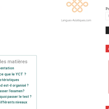
P
des matières
entation
ce que le YCT ?
ctéristiques
d est-il organisé ?
asser l’examen?
quoi passer le test ?
différents niveaux