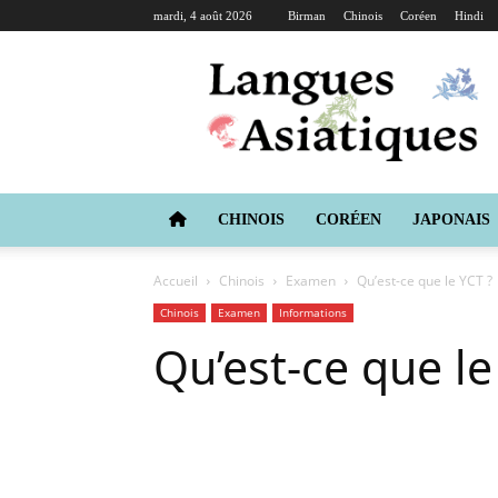
mardi, 4 août 2026
Birman
Chinois
Coréen
Hindi
Langues
Asiatiques
CHINOIS
CORÉEN
JAPONAIS
Accueil
Chinois
Examen
Qu’est-ce que le YCT ?
Chinois
Examen
Informations
Qu’est-ce que le
Copy URL
Facebook