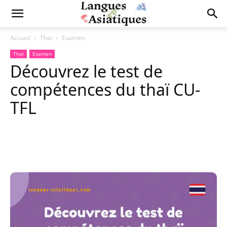
Accueil
Thaï
Examen
Thaï
Examen
Découvrez le test de
compétences du thaï CU-
TFL
Copy URL
Facebook
X
Pi