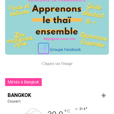
Cliquez sur l'image
Météo à Bangkok
BANGKOK
Couvert
°
31.6
°
C