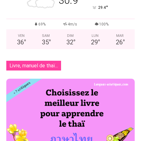
30.9
°
29.4
69%
4m/s
100%
VEN
SAM
DIM
LUN
MAR
36
°
35
°
32
°
29
°
26
°
Livre, manuel de thaï...