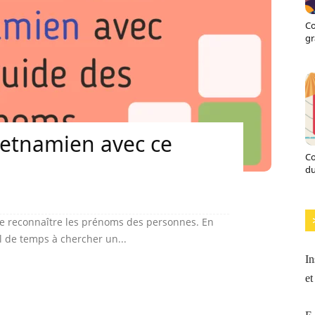
Co
gr
ietnamien avec ce
Co
du
 de reconnaître les prénoms des personnes. En
l de temps à chercher un...
In
et