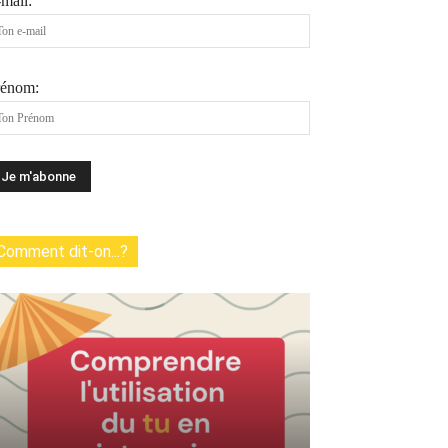
mail:
rénom:
Comment dit-on...?