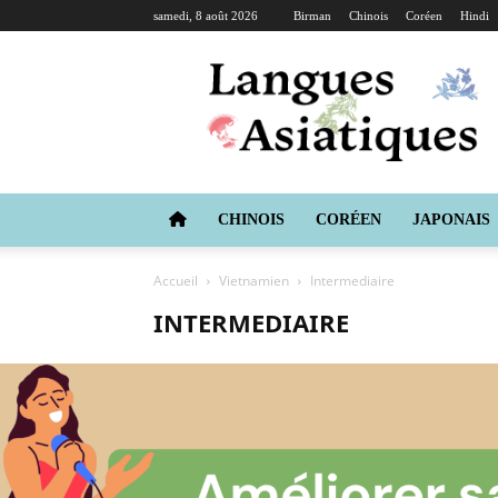
samedi, 8 août 2026
Birman
Chinois
Coréen
Hindi
Langues
Asiatiques
CHINOIS
CORÉEN
JAPONAIS
Accueil
Vietnamien
Intermediaire
INTERMEDIAIRE