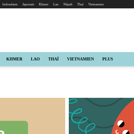
Indonésien
Japonais
Khmer
Lao
Népali
Thaï
Vietnamien
KHMER
LAO
THAÏ
VIETNAMIEN
PLUS