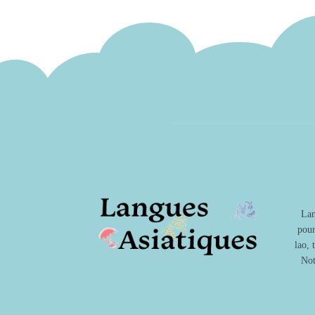
Lan
pour
lao, 
Not