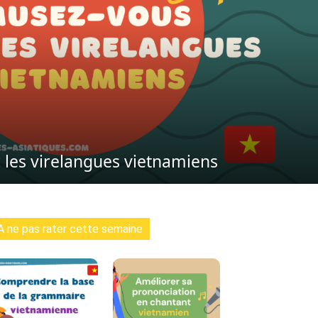
les virelangues vietnamiens
A ne pas rater cette semaine