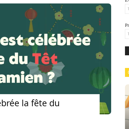
E-
P
brée la fête du