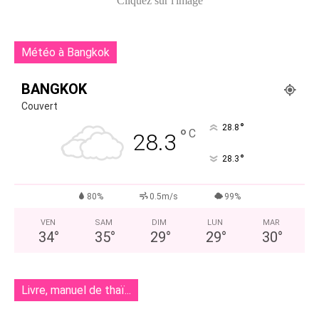
Cliquez sur l'image
Météo à Bangkok
BANGKOK
Couvert
°
28.8
°
C
28.3
°
28.3
80%
0.5m/s
99%
VEN
SAM
DIM
LUN
MAR
34
°
35
°
29
°
29
°
30
°
Livre, manuel de thaï...