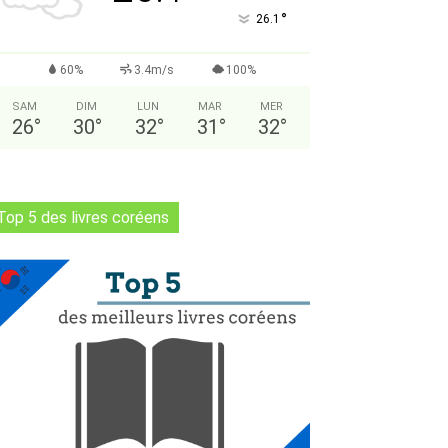
°
26.1
60%
3.4m/s
100%
SAM
DIM
LUN
MAR
MER
26
°
30
°
32
°
31
°
32
°
Top 5 des livres coréens