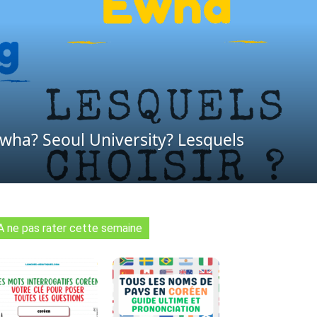
wha? Seoul University? Lesquels
A ne pas rater cette semaine