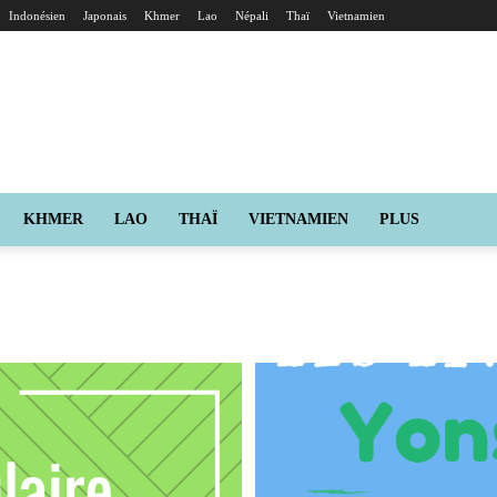
Indonésien
Japonais
Khmer
Lao
Népali
Thaï
Vietnamien
KHMER
LAO
THAÏ
VIETNAMIEN
PLUS