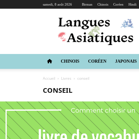
samedi, 8 août 2026
Birman
Chinois
Coréen
Hindi
Langues
Asiatiques
CHINOIS
CORÉEN
JAPONAIS
Accueil
Livres
conseil
CONSEIL