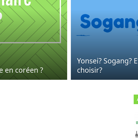
Yonsei? Sogang? E
e en coréen ?
choisir?