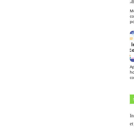
Mo
co
po
Ap
h
co
In
et