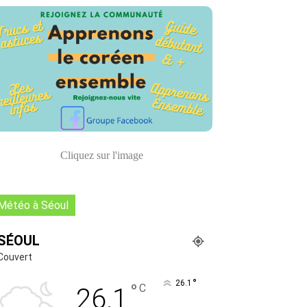
Cliquez sur l'image
Météo à Séoul
SÉOUL
Couvert
°
26.1
°
C
26.1