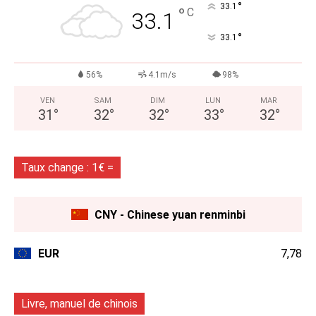
°
33.1
°
C
33.1
°
33.1
56%
4.1m/s
98%
VEN
SAM
DIM
LUN
MAR
31
°
32
°
32
°
33
°
32
°
Taux change : 1€ =
CNY - Chinese yuan renminbi
EUR
7,78
Livre, manuel de chinois