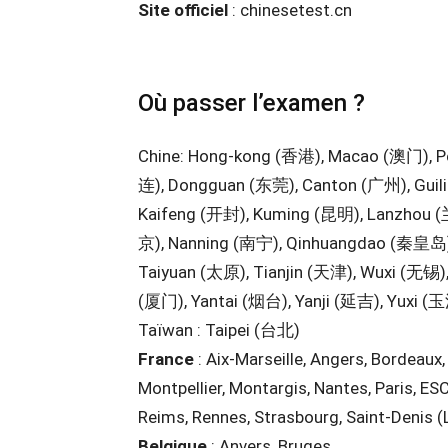
Site officiel
: chinesetest.cn
Où passer l’examen ?
Chine: Hong-kong (香港), Macao (澳门), Pé
连), Dongguan (东莞), Canton (广州), Gui
Kaifeng (开封), Kuming (昆明), Lanzhou (
京), Nanning (南宁), Qinhuangdao (秦皇岛)
Taiyuan (太原), Tianjin (天津), Wuxi (无锡)
(厦门), Yantai (烟台), Yanji (延吉), Yuxi 
Taïwan : Taipei (台北)
France
: Aix-Marseille, Angers, Bordeaux,
Montpellier, Montargis, Nantes, Paris, E
Reims, Rennes, Strasbourg, Saint-Denis (
Belgique
: Anvers, Bruges