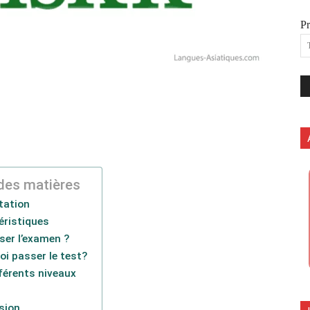
P
des matières
tation
éristiques
ser l’examen ?
i passer le test?
férents niveaux
sion