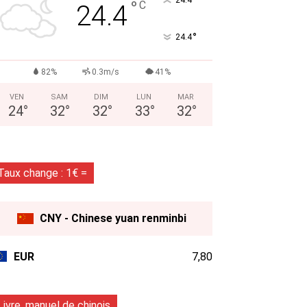
°
°
C
24.4
°
24.4
82%
0.3m/s
41%
VEN
SAM
DIM
LUN
MAR
24
°
32
°
32
°
33
°
32
°
Taux change : 1€ =
CNY - Chinese yuan renminbi
EUR
7,80
Livre, manuel de chinois