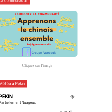
La communauté
Cliquez sur l'image
Météo à Pékin
PÉKIN
Partiellement Nuageux
24.4