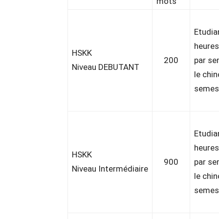
mots
Etudia
heures
HSKK
200
par se
Niveau DEBUTANT
le chi
semest
Etudia
heures
HSKK
900
par se
Niveau Intermédiaire
le chi
semest