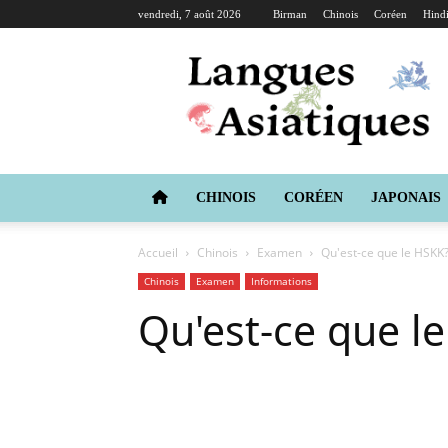
vendredi, 7 août 2026
Birman
Chinois
Coréen
Hind
Langues
Asiatiques
CHINOIS
CORÉEN
JAPONAIS
Accueil
Chinois
Examen
Qu'est-ce que le HSKK
Chinois
Examen
Informations
Qu'est-ce que l
Copy URL
Facebook