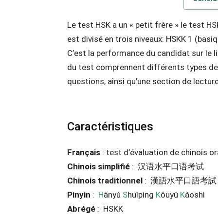
Le test HSK a un « petit frère » le test HS
est divisé en trois niveaux: HSKK 1 (basi
C’est la performance du candidat sur le l
du test comprennent différents types de
questions, ainsi qu’une section de lectur
Caractéristiques
Français
: test d’évaluation de chinois or
Chinois simplifié
: 汉语水平口语考试
Chinois traditionnel
: 漢語水平口語考試
Pinyin
:
H
ànyǔ
S
huǐpíng
K
ǒuyǔ
K
ǎoshì
Abrégé
: HSKK