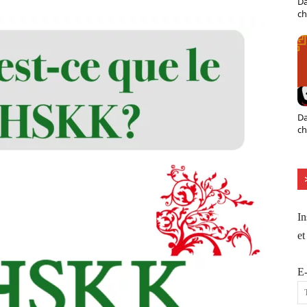
Da
ch
Da
ch
In
et
E-