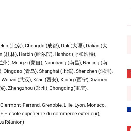
kin (北京), Chengdu (成都), Dali (大理), Dalian (大
lin (桂林), Harbin (哈尔滨), Hahhot (呼和浩特),
兰州), Mengzi (蒙自), Nanchang (南昌), Nanjing (南
, Qingdao (青岛), Shanghai (上海), Shenzhen (深圳),
, Wuhan (武汉), Xi’an (西安), Xining (西宁), Xiamen
(玉溪), Zhengzhou (郑州), Chongqing(重庆).
 Clermont-Ferrand, Grenoble, Lille, Lyon, Monaco,
SCE – école supérieure du commerce extérieur),
La Réunion)