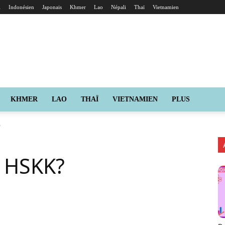
i
Indonésien
Japonais
Khmer
Lao
Népali
Thaï
Vietnamien
KHMER
LAO
THAÏ
VIETNAMIEN
PLUS
?
e HSKK?
X
Pinterest
ReddIt
Naver