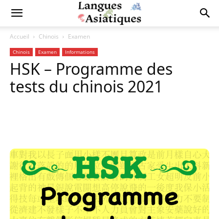
Accueil
Chinois
Examen
Chinois
Examen
Informations
HSK – Programme des
tests du chinois 2021
Copy URL
Facebook
X
Pi