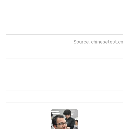
Source: chinesetest.cn
Copy URL
Facebook
X
Pi