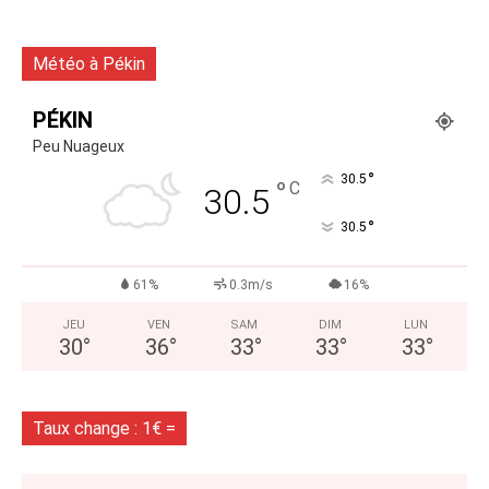
Météo à Pékin
PÉKIN
Peu Nuageux
°
30.5
°
C
30.5
°
30.5
61%
0.3m/s
16%
JEU
VEN
SAM
DIM
LUN
30
°
36
°
33
°
33
°
33
°
Taux change : 1€ =