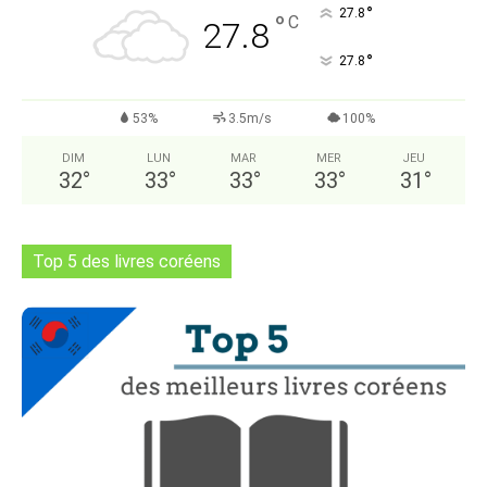
°
27.8
°
C
27.8
°
27.8
53%
3.5m/s
100%
DIM
LUN
MAR
MER
JEU
32
°
33
°
33
°
33
°
31
°
Top 5 des livres coréens