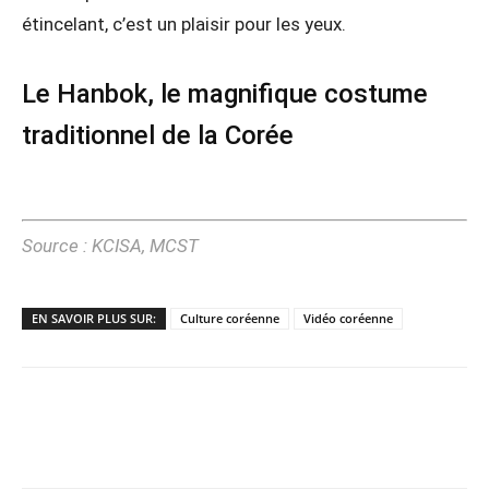
étincelant, c’est un plaisir pour les yeux.
Le Hanbok, le magnifique costume
traditionnel de la Corée
Source : KCISA, MCST
EN SAVOIR PLUS SUR:
Culture coréenne
Vidéo coréenne
Copy URL
Facebook
X
Pi