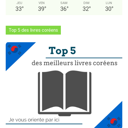
JEU
VEN
SAM
DIM
LUN
33
°
39
°
36
°
32
°
30
°
Top 5 des livres coréens