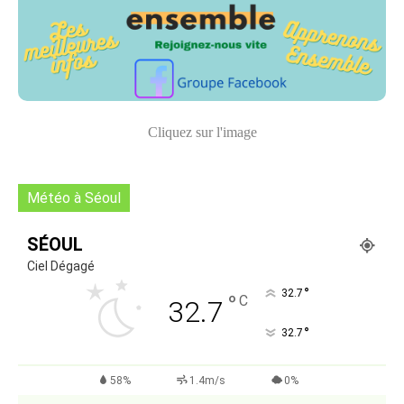
Cliquez sur l'image
Météo à Séoul
SÉOUL
Ciel Dégagé
°
32.7
°
C
32.7
°
32.7
58%
1.4m/s
0%