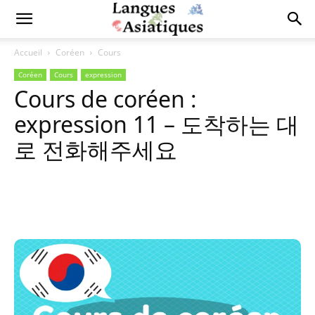
Accueil
Coréen
Cours
Coréen
Cours
expression
Cours de coréen :
expression 11 – 도착하는 대
로 전화해주세요
Copy URL
Facebook
X
Pi