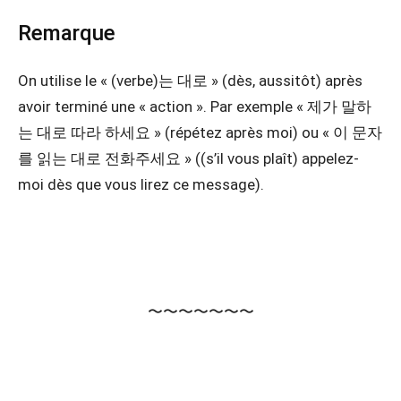
Remarque
On utilise le « (verbe)는 대로 » (dès, aussitôt) après
avoir terminé une « action ». Par exemple « 제가 말하
는 대로 따라 하세요 » (répétez après moi) ou « 이 문자
를 읽는 대로 전화주세요 » ((s’il vous plaît) appelez-
moi dès que vous lirez ce message).
〜〜〜〜〜〜〜