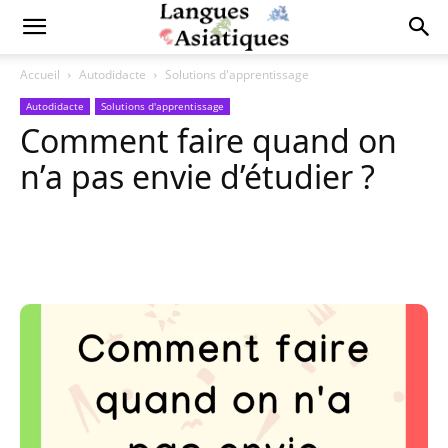
Accueil
Autodidacte
Solutions d'apprentissage
Autodidacte
Solutions d'apprentissage
Comment faire quand on
n’a pas envie d’étudier ?
Copy URL
Facebook
X
Pi