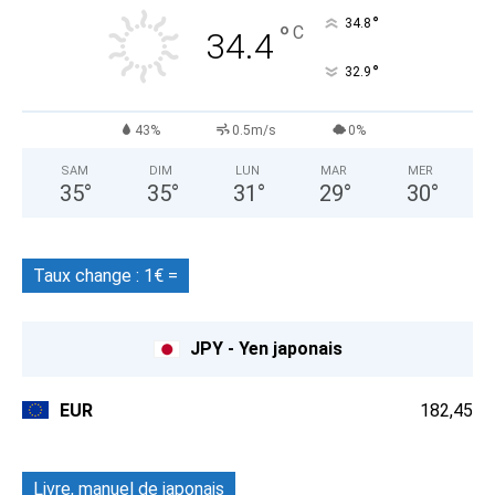
°
34.8
°
C
34.4
°
32.9
43%
0.5m/s
0%
SAM
DIM
LUN
MAR
MER
35
°
35
°
31
°
29
°
30
°
Taux change : 1€ =
JPY - Yen japonais
EUR
182,45
Livre, manuel de japonais