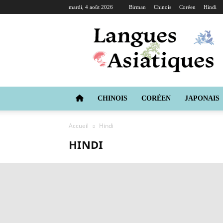
mardi, 4 août 2026
Birman
Chinois
Coréen
Hindi
Langues
Asiatiques
CHINOIS
CORÉEN
JAPONAIS
Accueil
Hindi
HINDI