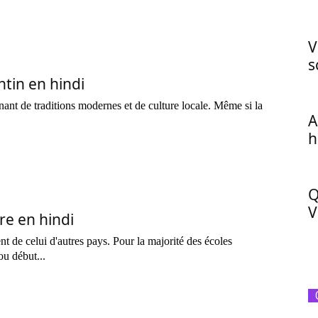
V
s
tin en hindi
nant de traditions modernes et de culture locale. Même si la
A
h
Q
V
re en hindi
ent de celui d'autres pays. Pour la majorité des écoles
ou début...