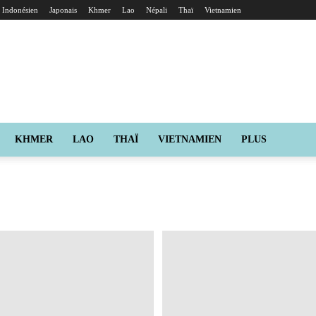
Indonésien
Japonais
Khmer
Lao
Népali
Thaï
Vietnamien
KHMER
LAO
THAÏ
VIETNAMIEN
PLUS