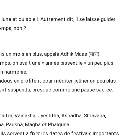
 lune et du soleil. Autrement dit, il se laisse guider
sympa, non ?
fois un mois en plus, appelé Adhik Maas (मास).
ps, on avait une « année bissextile » un peu plus
en harmonie.
dous en profitent pour méditer, jeûner un peu plus
moment suspendu, presque comme une pause sacrée.
Chaitra, Vaisakha, Jyeshtha, Ashadha, Shravana,
ha, Pausha, Magha et Phalguna.
ils servent à fixer les dates de festivals importants