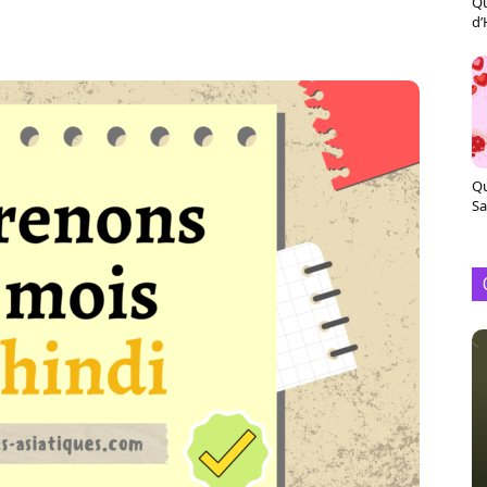
Qu
X
Pinterest
ReddIt
Naver
d’
Qu
Sa