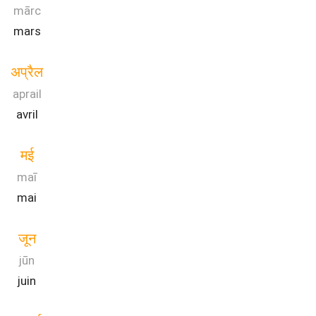
mārc
mars
अप्रैल
aprail
avril
मई
maī
mai
जून
jūn
juin