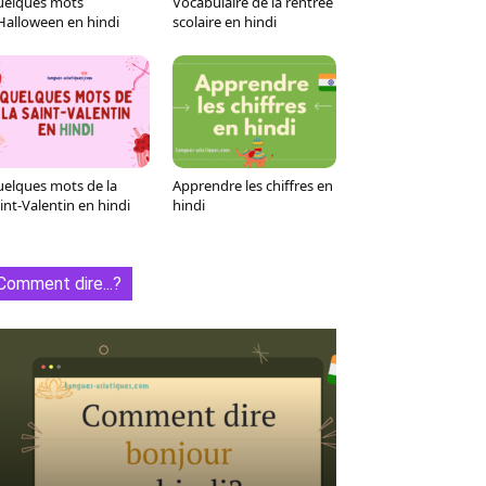
elques mots
Vocabulaire de la rentrée
Tumblr
WhatsApp
Viber
LINE
Halloween en hindi
scolaire en hindi
elques mots de la
Apprendre les chiffres en
int-Valentin en hindi
hindi
Comment dire...?