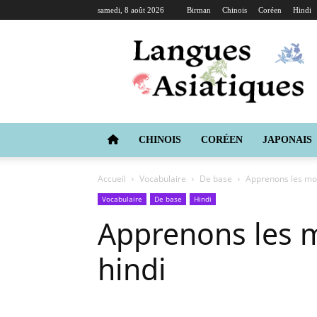
samedi, 8 août 2026
Birman
Chinois
Coréen
Hindi
Langues
Asiatiques
CHINOIS
CORÉEN
JAPONAIS
Accueil
Vocabulaire
De base
Apprenons les mot
Vocabulaire
De base
Hindi
Apprenons les 
hindi