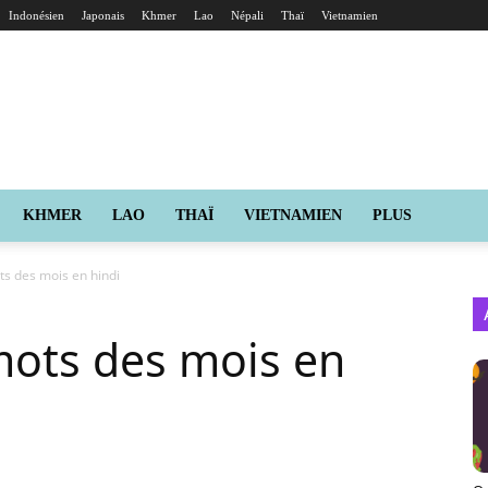
Indonésien
Japonais
Khmer
Lao
Népali
Thaï
Vietnamien
KHMER
LAO
THAÏ
VIETNAMIEN
PLUS
s des mois en hindi
mots des mois en