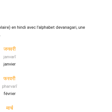
laire) en hindi avec l’alphabet devanagari, une
.
जनवरी
janvarī
janvier
फरवरी
pharvarī
février
मार्च