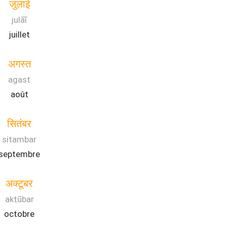
जुलाई
julāī
juillet
अगस्त
agast
août
सितंबर
sitambar
septembre
अक्टूबर
akṭūbar
octobre