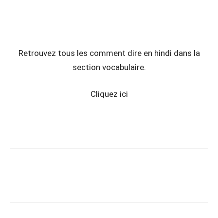
Retrouvez tous les comment dire en hindi dans la
section vocabulaire.
Cliquez ici
Copy URL
Facebook
X
Pi