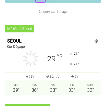
Cliquez sur l'image
Météo à Séoul
SÉOUL
Ciel Dégagé
°
29
°
C
29
°
29
72%
1.2m/s
0%
VEN
SAM
DIM
LUN
MAR
39
°
36
°
33
°
33
°
32
°