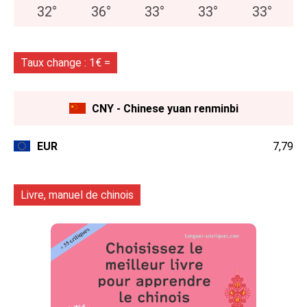
32
°
36
°
33
°
33
°
33
°
Taux change : 1€ =
CNY - Chinese yuan renminbi
EUR
7,79
Livre, manuel de chinois