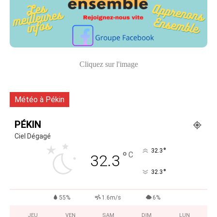
Cliquez sur l'image
Météo à Pékin
PÉKIN
Ciel Dégagé
°
32.3
°
C
32.3
°
32.3
55%
1.6m/s
6%
JEU
VEN
SAM
DIM
LUN